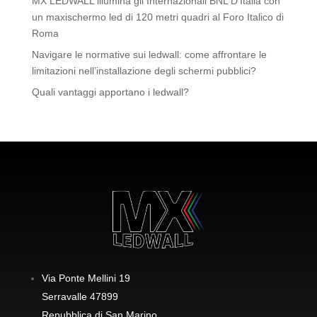
MX LEDWALL illumina gli Internazionali BNL D’Italia con
un maxischermo led di 120 metri quadri al Foro Italico di
Roma
Navigare le normative sui ledwall: come affrontare le
limitazioni nell’installazione degli schermi pubblici?
Quali vantaggi apportano i ledwall?
Via Ponte Mellini 19
Serravalle 47899
Repubblica di San Marino