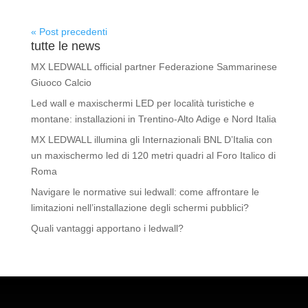
« Post precedenti
tutte le news
MX LEDWALL official partner Federazione Sammarinese
Giuoco Calcio
Led wall e maxischermi LED per località turistiche e
montane: installazioni in Trentino-Alto Adige e Nord Italia
MX LEDWALL illumina gli Internazionali BNL D’Italia con
un maxischermo led di 120 metri quadri al Foro Italico di
Roma
Navigare le normative sui ledwall: come affrontare le
limitazioni nell’installazione degli schermi pubblici?
Quali vantaggi apportano i ledwall?