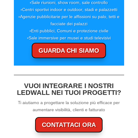
▫️
Sale riunioni, show room, sale controllo
▫️
Centri sportivi indoor e outdoor, stadi e palazzetti
▫️
Agenzie pubblicitarie per le affissioni su palo, tetti e
facciate dei palazzi
▫️
Enti pubblici, Comuni e protezione civile
▫️
Sale immersive per musei e studi televisivi
GUARDA CHI SIAMO
VUOI INTEGRARE I NOSTRI
LEDWALL NEI TUOI PROGETTI?
Ti aiutiamo a progettare la soluzione più efficace per
aumentare visibilità, clienti e fatturato
CONTATTACI ORA