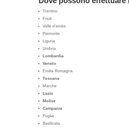
Dove possono effettuare i
Trentino
Friuli
Valle d’aosta
Piemonte
Liguria
Umbria
Lombardia
Veneto
Emilia Romagna
Toscana
Marche
Lazio
Molise
Campania
Puglia
Basilicata