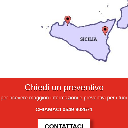
Chiedi un preventivo
 per ricevere maggiori informazioni e preventivi per i tuoi
CHIAMACI 0549 902571
CONTATTACI