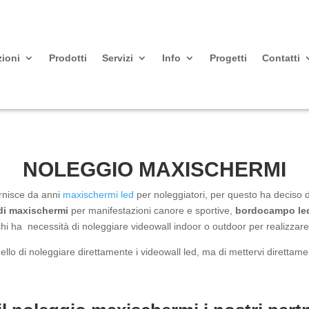
zioni
Prodotti
Servizi
Info
Progetti
Contatti
NOLEGGIO MAXISCHERMI
rnisce da anni
maxischermi led
per noleggiatori, per questo ha deciso 
di maxischermi
per manifestazioni canore e sportive,
bordocampo led
chi ha necessità di noleggiare videowall indoor o outdoor per realizzare 
llo di noleggiare direttamente i videowall led, ma di mettervi direttamen