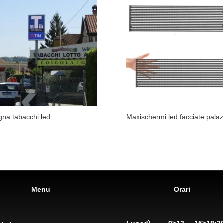
gna tabacchi led
Maxischermi led facciate palaz
Menu
Orari