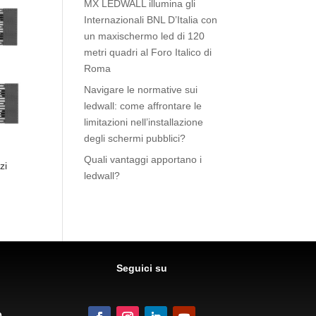
MX LEDWALL illumina gli
Internazionali BNL D’Italia con
un maxischermo led di 120
metri quadri al Foro Italico di
Roma
Navigare le normative sui
ledwall: come affrontare le
limitazioni nell’installazione
degli schermi pubblici?
Quali vantaggi apportano i
zi
ledwall?
Seguici su