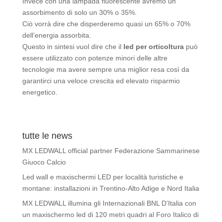
Invece con una lampada fluorescente avremo un
assorbimento di solo un 30% o 35%.
Ciò vorrà dire che disperderemo quasi un 65% o 70%
dell’energia assorbita.
Questo in sintesi vuol dire che il
led per orticoltura
può
essere utilizzato con potenze minori delle altre
tecnologie ma avere sempre una miglior resa così da
garantirci una veloce crescita ed elevato risparmio
energetico.
tutte le news
MX LEDWALL official partner Federazione Sammarinese
Giuoco Calcio
Led wall e maxischermi LED per località turistiche e
montane: installazioni in Trentino-Alto Adige e Nord Italia
MX LEDWALL illumina gli Internazionali BNL D’Italia con
un maxischermo led di 120 metri quadri al Foro Italico di