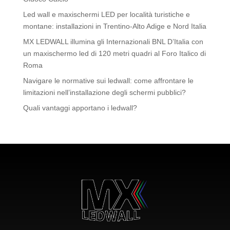
Led wall e maxischermi LED per località turistiche e
montane: installazioni in Trentino-Alto Adige e Nord Italia
MX LEDWALL illumina gli Internazionali BNL D’Italia con
un maxischermo led di 120 metri quadri al Foro Italico di
Roma
Navigare le normative sui ledwall: come affrontare le
limitazioni nell’installazione degli schermi pubblici?
Quali vantaggi apportano i ledwall?