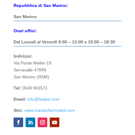
Repubblica di San Marino:
San Marino
Orari uffici:
Dal Lunedì al Venerdì 9:00 – 13:00 e 15:00 – 18:30
Indirizzo:
Via Ponte Mellini 19
Serravalle 47899
San Marino (RSM)
Tel:
0549 902571
Email:
info@tsaled.com
Sito:
www.maxischermoled.com