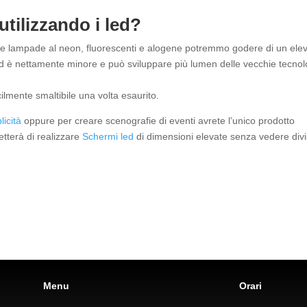
tilizzando i led?
cchie lampade al neon, fluorescenti e alogene potremmo godere di un ele
ed è nettamente minore e può sviluppare più lumen delle vecchie tecnol
cilmente smaltibile una volta esaurito.
licità
oppure per creare scenografie di eventi avrete l’unico prodotto
etterà di realizzare
Schermi led
di dimensioni elevate senza vedere divi
Menu
Orari