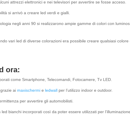
lcuni attrezzi elettronici e nei televisori per avvertire se fosse acceso.
lità si arrivò a creare led verdi e gialli.
nologia negli anni 90 si realizzarono ampie gamme di colori con luminos
ndo vari led di diverse colorazioni era possibile creare qualsiasi colore
d ora:
orporati come Smartphone, Telecomandi, Fotocamere, Tv LED.
 grazie ai
maxischermi
e
ledwall
per l’utilizzo indoor e outdoor.
ermittenza per avvertire gli automobilisti.
 led bianchi incorporati così da poter essere utilizzati per l’illuminazione