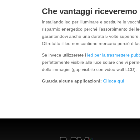
Che vantaggi riceveremo u
Installando led per illuminare e sostituire le ve
risparmio energetico perché l’assorbimento dei l
garantendovi anche una durata 5 volte superiore.
Oltretutto il led non contiene mercurio perciò è fa
Se invece utilizzerete i
led per la trasmettere pubb
perfettamente visibile alla luce solare che vi perm
delle immagini (gap visibile con video wall LCD).
Guarda alcune applicazioni:
Clicca qui