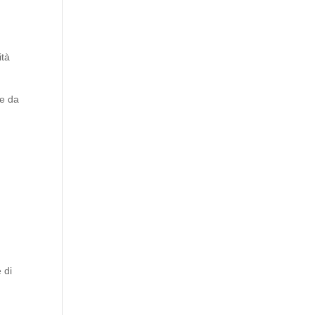
ità
 e da
 di