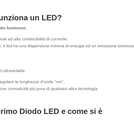
Funziona un LED?
odo luminoso
.
iali ad alta conducibilità di corrente.
me, il led ha una dispersione minima di energia ed un emissione luminos
 ultraviolette.
egolare le lunghezze d’onda “nm”.
con cromaticità più pura di qualsiasi altra tecnologia.
 primo Diodo LED e come si è