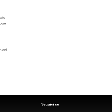
vato
ogie
sioni
Seguici su