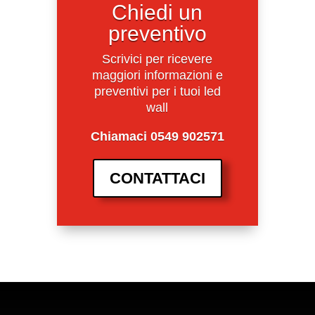
Chiedi un
preventivo
Scrivici per ricevere
maggiori informazioni e
preventivi per i tuoi led
wall
Chiamaci 0549 902571
CONTATTACI