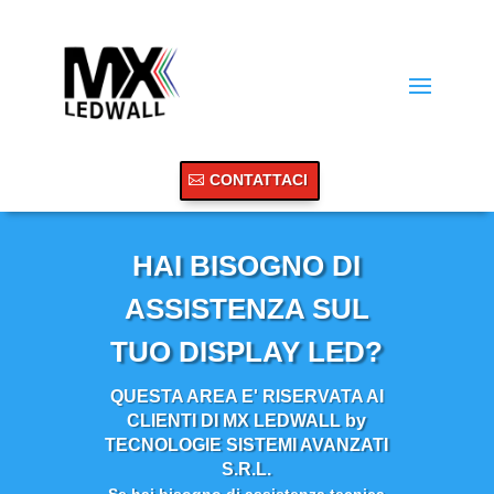
CONTATTACI
HAI BISOGNO DI
ASSISTENZA SUL
TUO DISPLAY LED?
QUESTA AREA E' RISERVATA AI
CLIENTI DI MX LEDWALL by
TECNOLOGIE SISTEMI AVANZATI
S.R.L.
Se hai bisogno di assistenza tecnica