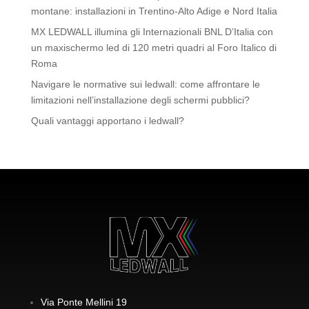
montane: installazioni in Trentino-Alto Adige e Nord Italia
MX LEDWALL illumina gli Internazionali BNL D’Italia con
un maxischermo led di 120 metri quadri al Foro Italico di
Roma
Navigare le normative sui ledwall: come affrontare le
limitazioni nell’installazione degli schermi pubblici?
Quali vantaggi apportano i ledwall?
Via Ponte Mellini 19