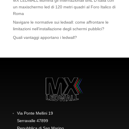
MX LEDWALL illumina gli Internazionali BNL D’Italia con
un maxischermo led di 120 metri quadri al Foro Italico di
Roma
Navigare le normative sui ledwall: come affrontare le
limitazioni nell’installazione degli schermi pubblici?
Quali vantaggi apportano i ledwall?
Via Ponte Mellini 19
Serravalle 47899
Repubblica di San Marino