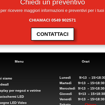
Chiedi un preventivo
 per ricevere maggiori informazioni e preventivi per i tuoi
CHIAMACI 0549 902571
CONTATTACI
Menu
Orari
Lunedì
9>13 – 15>18:3
i siamo
Martedì
9>13 – 15>18:30
dwall
Mercoledì
9>13 – 15>18:30
splay per negozi e vetrine
Giovedì
9>13 – 15>18:30
xischermi LED
Venerdì
9>13 – 15>18:30
segne LED Video
Sabato
Chiuso