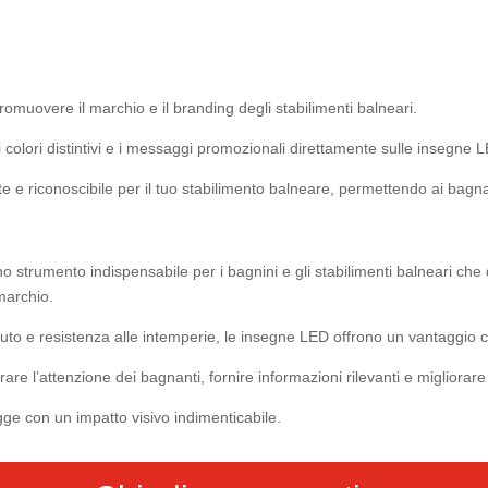
omuovere il marchio e il branding degli stabilimenti balneari.
oi colori distintivi e i messaggi promozionali direttamente sulle insegne 
te e riconoscibile per il tuo stabilimento balneare, permettendo ai bagna
o strumento indispensabile per i bagnini e gli stabilimenti balneari c
marchio.
tenuto e resistenza alle intemperie, le insegne LED offrono un vantaggio 
are l’attenzione dei bagnanti, fornire informazioni rilevanti e migliorar
gge con un impatto visivo indimenticabile.