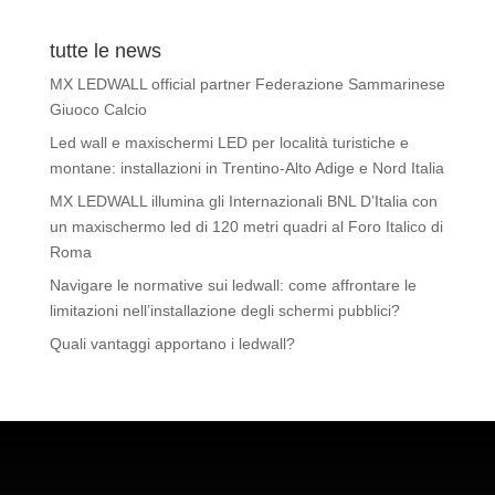
tutte le news
MX LEDWALL official partner Federazione Sammarinese
Giuoco Calcio
Led wall e maxischermi LED per località turistiche e
montane: installazioni in Trentino-Alto Adige e Nord Italia
MX LEDWALL illumina gli Internazionali BNL D’Italia con
un maxischermo led di 120 metri quadri al Foro Italico di
Roma
Navigare le normative sui ledwall: come affrontare le
limitazioni nell’installazione degli schermi pubblici?
Quali vantaggi apportano i ledwall?